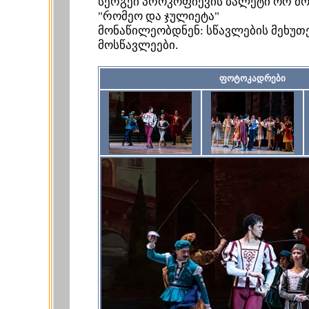
სერგეი პროკოფიევის ბალეტი ორ მ
"რომეო და ჯულიეტა"
მონაწილეობდნენ: სწავლების მეხუთ
მოსწავლეები.
ფოტოკადრები