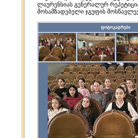
ლაურენსიას გენერალურ რეპეტიცი
მოსამზადებელი ჯგუფის მოსწავლე
ფოტოკადრები