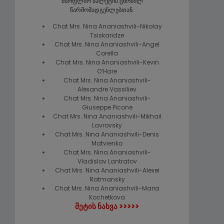
მსოფლიო ბალეტის ცნობილ
წარმომადგენლებთან.
Chat Mrs. Nina Ananiashvili-Nikolay
Tsiskaridze
Chat Mrs. Nina Ananiashvili-Angel
Corella
Chat Mrs. Nina Ananiashvili-Kevin
O’Hare
Chat Mrs. Nina Ananiashvili-
Alexandre Vassiliev
Chat Mrs. Nina Ananiashvili-
Giuseppe Picone
Chat Mrs. Nina Ananiashvili-Mikhail
Lavrovsky
Chat Mrs. Nina Ananiashvili-Denis
Matvienko
Chat Mrs. Nina Ananiashvili-
Vladislav Lantratov
Chat Mrs. Nina Ananiashvili-Alexei
Ratmansky
Chat Mrs. Nina Ananiashvili-Maria
Kochetkova
მეტის ნახვა >>>>>